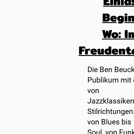
Einla
Begi
Wo: I
Freudent
Die Ben Beuck
Publikum mit 
von
Jazzklassiker
Stilrichtungen
von Blues bis
Soul, von Funk