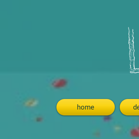
home
de