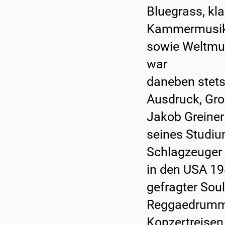
Bluegrass, kl
Kammermusik,
sowie Weltmus
war
daneben stets
Ausdruck, Groo
Jakob Greiner
seines Studi
Schlagzeuger
in den USA 19
gefragter Sou
Reggaedrumm
Konzertreisen