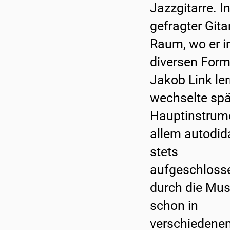
Jazzgitarre. I
gefragter Git
Raum, wo er i
diversen Form
Jakob Link le
wechselte spä
Hauptinstrum
allem autodid
stets
aufgeschlosse
durch die Musi
schon in
verschiedenen