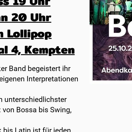
ss 19 Uhr
nn 20 Uhr
m Lollipop
al 4, Kempten
er Band begeistert ihr
eigenen Interpretationen
n unterschiedlichster
: von Bossa bis Swing,
 bis Latin ist für jeden