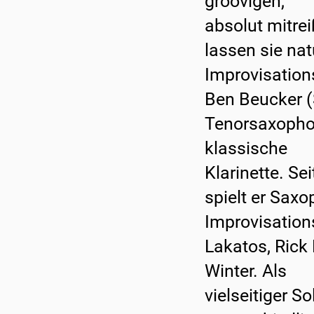
groovigen,
absolut mitre
lassen sie nat
Improvisations
Ben Beucker (
Tenorsaxophon
klassische
Klarinette. Se
spielt er Sax
Improvisation
Lakatos, Rick
Winter. Als
vielseitiger Sol