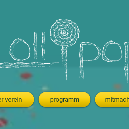
r verein
programm
mitmac