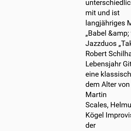
unterschiedli
mit und ist
langjähriges 
„Babel &amp;
Jazzduos „Tak
Robert Schilha
Lebensjahr Gi
eine klassisc
dem Alter von 
Martin
Scales, Helmu
Kögel Improvi
der