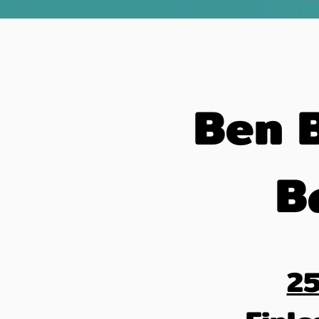
Ben 
B
25