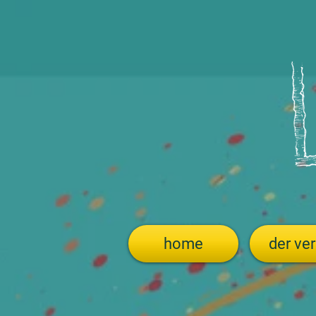
home
der ver