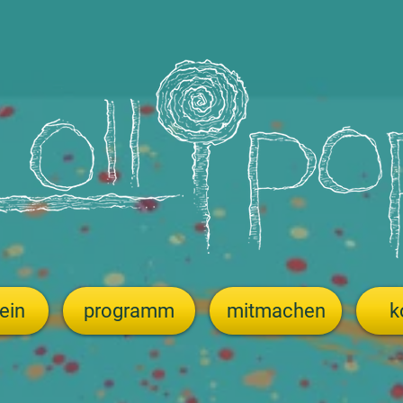
ein
programm
mitmachen
k