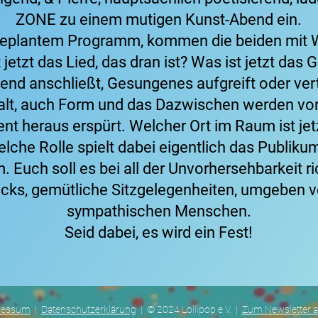
ZONE zu einem mutigen Kunst-Abend ein.
hgeplantem Programm, kommen die beiden mit W
etzt das Lied, das dran ist? Was ist jetzt das 
end anschließt, Gesungenes aufgreift oder vert
halt, auch Form und das Dazwischen werden vo
 heraus erspürt. Welcher Ort im Raum ist je
lche Rolle spielt dabei eigentlich das Publiku
 Euch soll es bei all der Unvorhersehbarkeit r
cks, gemütliche Sitzgelegenheiten, umgeben 
sympathischen Menschen.
Seid dabei, es wird ein Fest!
ressum
|
Datenschutzerklärung
| © 2024 Lollipop e.V. |
Zum Newsletter 