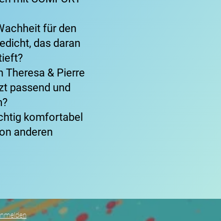
achheit für den
Gedicht, das daran
ieft?
n Theresa & Pierre
tzt passend und
m?
ichtig komfortabel
von anderen
anmelden