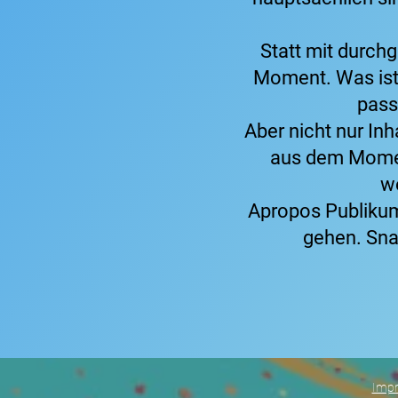
Statt mit durc
Moment. Was ist j
pass
Aber nicht nur In
aus dem Moment
we
Apropos Publikum.
gehen. Sna
Imp