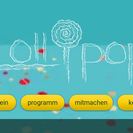
ein
programm
mitmachen
k