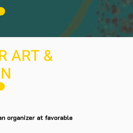
R ART &
EN
an organizer at favorable