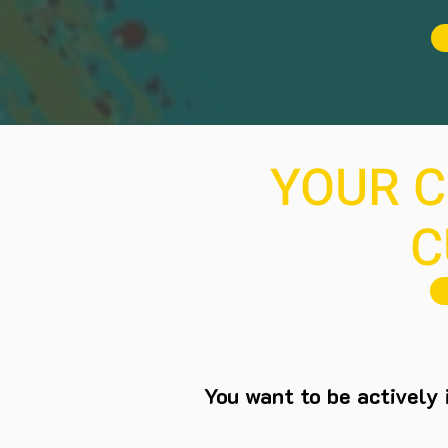
YOUR C
C
You want to be actively 