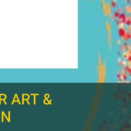
R ART &
EN