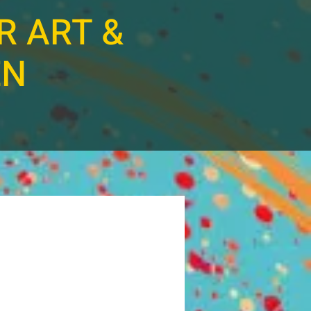
R ART &
EN