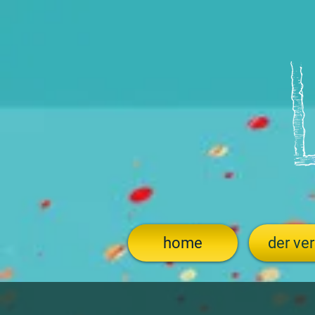
home
der ver