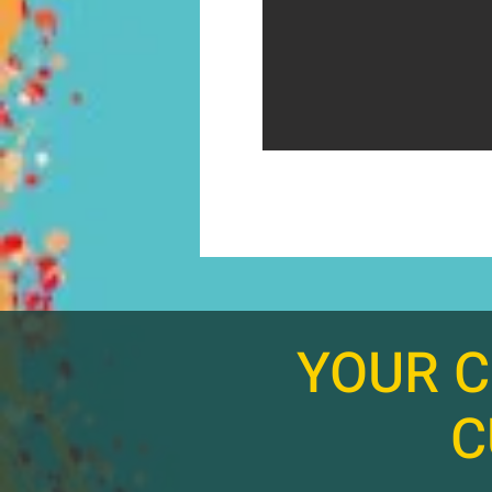
YOUR C
C