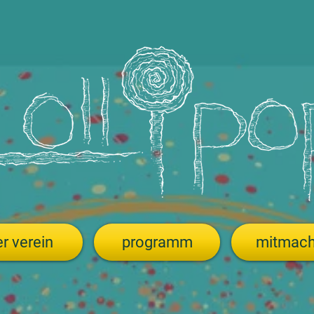
r verein
programm
mitmac