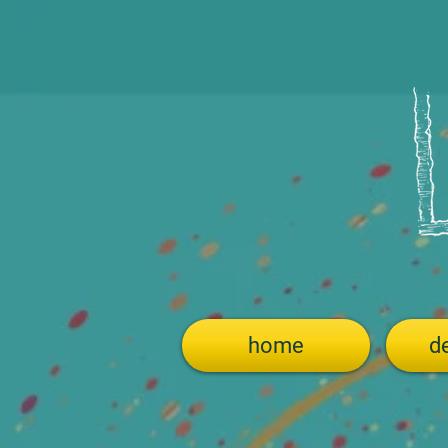
home
de